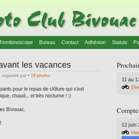
to Club Bivouac
Trombinoscope
Bureau
Contact
Adhésion
Statuts
Pa
avant les vacances
Prochain
, organisé par
•
18 photos
11 au 1
Die
pants pour le repas de clôture qui s'est
ue, chaud... et très nocturne ! :)
Compte-
ces Bivouac.
!
12 juin
Hen