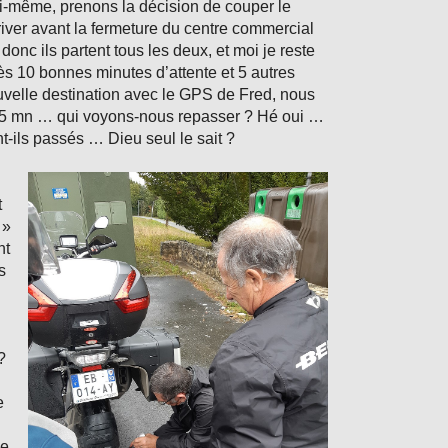
 moi-même, prenons la décision de couper le
iver avant la fermeture du centre commercial
nc ils partent tous les deux, et moi je reste
s 10 bonnes minutes d’attente et 5 autres
uvelle destination avec le GPS de Fred, nous
de 5 mn … qui voyons-nous repasser ? Hé oui …
-ils passés … Dieu seul le sait ?
t
 »
nt
s
?
e
je