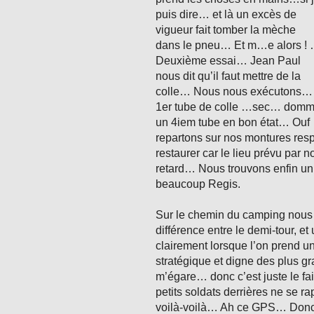
puis dire… et là un excès de
vigueur fait tomber la mèche
dans le pneu… Et m…e alors !
Deuxième essai… Jean Paul
nous dit qu’il faut mettre de la
colle… Nous nous exécutons…
1er tube de colle …sec… domm
un 4iem tube en bon état… Ouf …
repartons sur nos montures resp
restaurer car le lieu prévu par n
retard… Nous trouvons enfin un
beaucoup Regis.
Sur le chemin du camping nous 
différence entre le demi-tour, e
clairement lorsque l’on prend 
stratégique et digne des plus g
m’égare… donc c’est juste le fai
petits soldats derrières ne se r
voilà-voilà… Ah ce GPS… Donc a