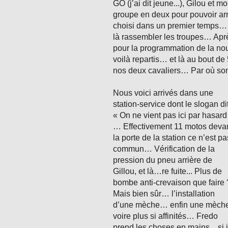
GO (j’ai dit jeune...), Gilou et
groupe en deux pour pouvoir arr
choisi dans un premier temps… do
là rassembler les troupes… Aprè
pour la programmation de la no
voilà repartis… et là au bout 
nos deux cavaliers… Par où sont
Nous voici arrivés dans une
station-service dont le slogan di
« On ne vient pas ici par hasard
… Effectivement 11 motos deva
la porte de la station ce n’est pa
commun… Vérification de la
pression du pneu arrière de
Gillou, et là…re fuite... Plus de
bombe anti-crevaison que faire 
Mais bien sûr… l’installation
d’une mèche… enfin une mèch
voire plus si affinités… Fredo
prend les choses en mains…si 