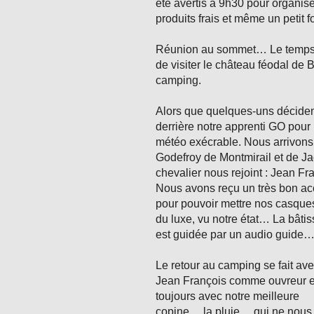
été avertis à 9h30 pour organis
produits frais et même un petit 
Réunion au sommet… Le temps 
de visiter le château féodal de
camping.
Alors que quelques-uns décident
derrière notre apprenti GO pour 
météo exécrable. Nous arrivons
Godefroy de Montmirail et de Jac
chevalier nous rejoint : Jean Fr
Nous avons reçu un très bon acc
pour pouvoir mettre nos casques
du luxe, vu notre état… La bâtiss
est guidée par un audio guide… C
Le retour au camping se fait av
Jean François comme ouvreur e
toujours avec notre meilleure
copine… la pluie… qui ne nous