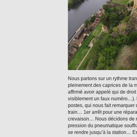
Nous partons sur un rythme tranq
pleinement des caprices de la m
affirmé avoir appelé qui de dro
visiblement un faux numéro…). Pu
postes, qui nous fait remarquer q
train… 1er arrêt pour une répar
crevaison… Nous décidons de rep
pression du pneumatique souffra
se rendre jusqu’à la station… E