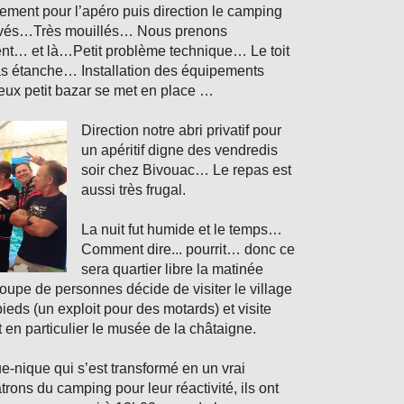
llement pour l’apéro puis direction le camping
rivés…Très mouillés… Nous prenons
nt… et là…Petit problème technique… Le toit
pas étanche… Installation des équipements
eux petit bazar se met en place …
Direction notre abri privatif pour
un apéritif digne des vendredis
soir chez Bivouac… Le repas est
aussi très frugal.
La nuit fut humide et le temps…
Comment dire... pourrit… donc ce
sera quartier libre la matinée
oupe de personnes décide de visiter le village
ieds (un exploit pour des motards) et visite
 en particulier le musée de la châtaigne.
-nique qui s’est transformé en un vrai
ons du camping pour leur réactivité, ils ont