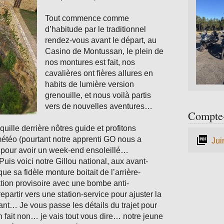
Tout commence comme
d’habitude par le traditionnel
rendez-vous avant le départ, au
Casino de Montussan, le plein de
nos montures est fait, nos
cavalières ont fières allures en
habits de lumière version
grenouille, et nous voilà partis
vers de nouvelles aventures…
Compte-
uille derrière nôtres guide et profitons
étéo (pourtant notre apprenti GO nous a
Jui
it pour avoir un week-end ensoleillé…
is voici notre Gillou national, aux avant-
ue sa fidèle monture boitait de l’arrière-
ation provisoire avec une bombe anti-
artir vers une station-service pour ajuster la
nt… Je vous passe les détails du trajet pour
n fait non… je vais tout vous dire… notre jeune