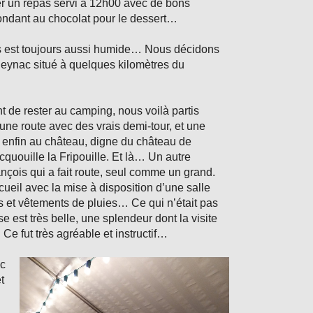
er un repas servi à 12h00 avec de bons
fondant au chocolat pour le dessert…
est toujours aussi humide… Nous décidons
 Beynac situé à quelques kilomètres du
 de rester au camping, nous voilà partis
une route avec des vrais demi-tour, et une
 enfin au château, digne du château de
quouille la Fripouille. Et là… Un autre
ançois qui a fait route, seul comme un grand.
ueil avec la mise à disposition d’une salle
 et vêtements de pluies… Ce qui n’était pas
e est très belle, une splendeur dont la visite
e fut très agréable et instructif…
ec
t