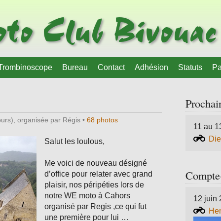
to Club Bivouac
Trombinoscope
Bureau
Contact
Adhésion
Statuts
Pa
Prochain
ours), organisée par Régis
•
68 photos
11 au 1
Die
Salut les loulous,
Me voici de nouveau désigné
Compte-
d’office pour relater avec grand
plaisir, nos péripéties lors de
notre WE moto à Cahors
12 juin
organisé par Regis ,ce qui fut
Hen
une première pour lui …