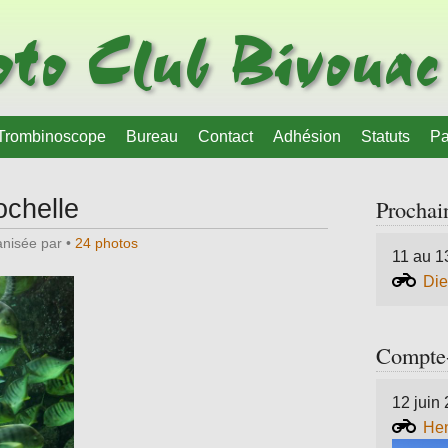
to Club Bivouac
Trombinoscope
Bureau
Contact
Adhésion
Statuts
Pa
chelle
Prochain
ganisée par
•
24 photos
11 au 1
Die
Compte-
12 juin
Hen